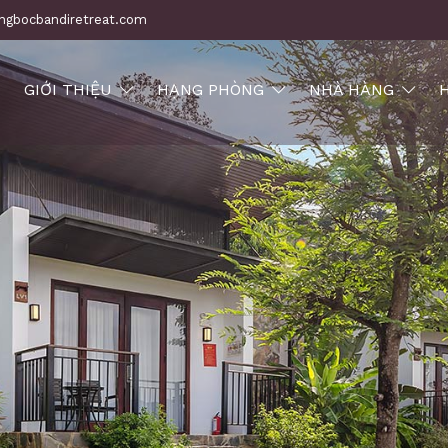
ngbocbandiretreat.com
GIỚI THIỆU
HẠNG PHÒNG
NHÀ HÀNG