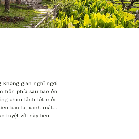
 không gian nghỉ ngơi
m hồn phía sau bao ồn
ếng chim lảnh lót mỗi
hiên bao la, xanh mát…
c tuyệt vời này bên