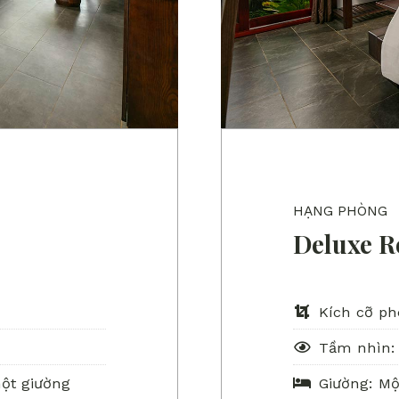
HẠNG PHÒNG
Deluxe 
Kích cỡ ph
n
Tầm nhìn: 
ột giường
Giường: Mộ