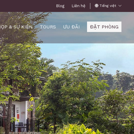
Blog
Liên hệ
Tiếng việt
HỌP & SỰ KIỆN
TOURS
ƯU ĐÃI
ĐẶT PHÒNG