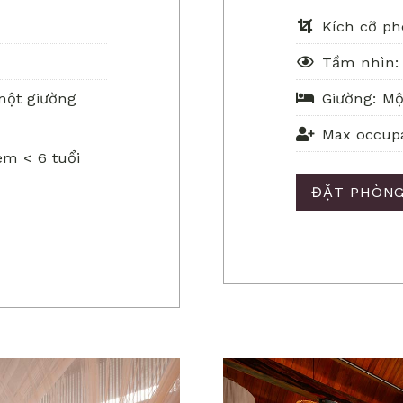
Kích cỡ ph
Tầm nhìn:
một giường
Giường: Mộ
Max occupa
em < 6 tuổi
ĐẶT PHÒN