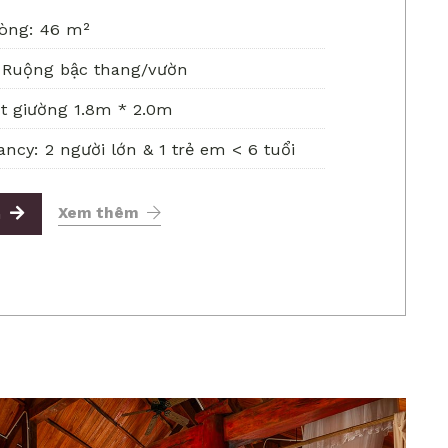
òng: 46 m²
 Ruộng bậc thang/vườn
t giường 1.8m * 2.0m
ncy: 2 người lớn & 1 trẻ em < 6 tuổi
G
Xem thêm